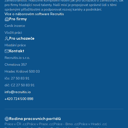
zaměstnanosti. Nabízíme komplexní řešení jak pro uchazeče o zaměstnání, tak
pro firmy hledající nové talenty. Naší misí je propojovat správné lidi s těmi
správnými příležitostmi a podporovat rozvoj kariéry a podnikání.
Více o náborovém software Recruitis
Pro firmy
Ceník inzerce
Vložit práci
Pro uchazeče
Hledání práce
Kontakt
Recruitis.io s.r.o.
Chmelova 357
Hradec Králové 500 03
ičo: 27 50 83 91
dič: CZ 27 50 83 91
info@recruitis.io
+420 724 500 898
Rodina pracovních portálů
Práce v ČR .cz
|
Práce v Praze .cz
|
Práce - Brno .cz
|
Práce v Hradci .cz
|