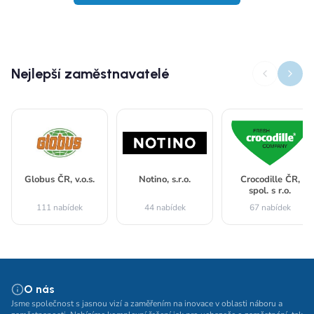
Nejlepší zaměstnavatelé
Globus ČR, v.o.s.
Notino, s.r.o.
Crocodille ČR,
spol. s r.o.
111 nabídek
44 nabídek
67 nabídek
O nás
Jsme společnost s jasnou vizí a zaměřením na inovace v oblasti náboru a