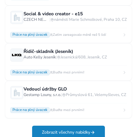
Social & video creator - e15
CZECH NEWS CENTER a.s.
|
náměstí Marie Schmolkové, Praha 10, CZ
Práce na plný úvazek
Zatím zareagovalo méně než 5 lidí
Řidič-skladník (Jeseník)
Auto Kelly Jeseník
|
Jesenická/608, Jeseník, CZ
Práce na plný úvazek
Buďte mezi prvními!
Vedoucí údržby GLO
Gestamp Louny, s.r.o.
|
Průmyslová 61, Velemyšleves, CZ
Práce na plný úvazek
Buďte mezi prvními!
Zobrazit všechny nabídky