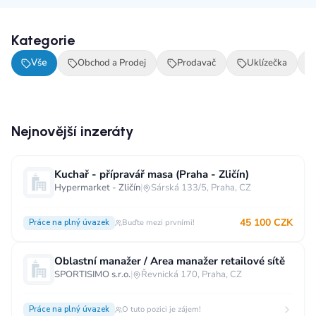
Kategorie
Vše
Obchod a Prodej
Prodavač
Uklízečka
Nejnovější inzeráty
Kuchař - přípravář masa (Praha - Zličín)
Hypermarket - Zličín
|
Sárská 133/5, Praha, CZ
45 100 CZK
Práce na plný úvazek
Buďte mezi prvními!
Oblastní manažer / Area manažer retailové sítě
SPORTISIMO s.r.o.
|
Řevnická 170, Praha, CZ
Práce na plný úvazek
O tuto pozici je zájem!