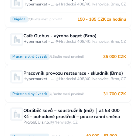
Hypermarket - Brno
|
Hradecká 408/40, Ivanovice, Brno, CZ
150 - 185 CZK za hodinu
Brigáda
Buďte mezi prvními!
Café Globus - výroba baget (Brno)
Hypermarket - Brno
|
Hradecká 408/40, Ivanovice, Brno, CZ
35 000 CZK
Práce na plný úvazek
Buďte mezi prvními!
Pracovník provozu restaurace - skladník (Brno)
Hypermarket - Brno
|
Hradecká 408/40, Ivanovice, Brno, CZ
31 700 CZK
Práce na plný úvazek
Buďte mezi prvními!
Obráběč kovů – soustružník (m/ž) │ až 53 000
Kč – pohodové prostředí – pouze ranní směna
ProJobEU s.r.o.
|
Nehvizdy, CZ
40 000 - 53 000