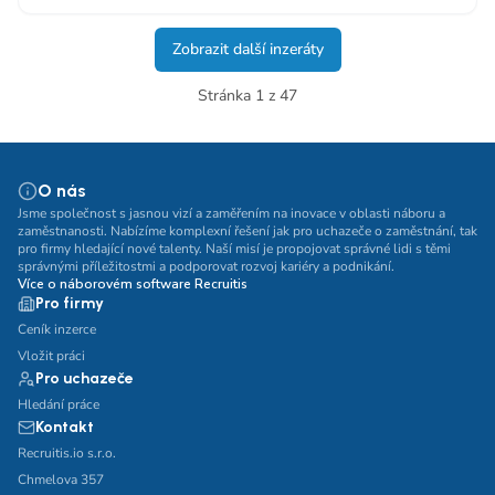
Zobrazit další inzeráty
Stránka 1 z 47
O nás
Jsme společnost s jasnou vizí a zaměřením na inovace v oblasti náboru a
zaměstnanosti. Nabízíme komplexní řešení jak pro uchazeče o zaměstnání, tak
pro firmy hledající nové talenty. Naší misí je propojovat správné lidi s těmi
správnými příležitostmi a podporovat rozvoj kariéry a podnikání.
Více o náborovém software Recruitis
Pro firmy
Ceník inzerce
Vložit práci
Pro uchazeče
Hledání práce
Kontakt
Recruitis.io s.r.o.
Chmelova 357