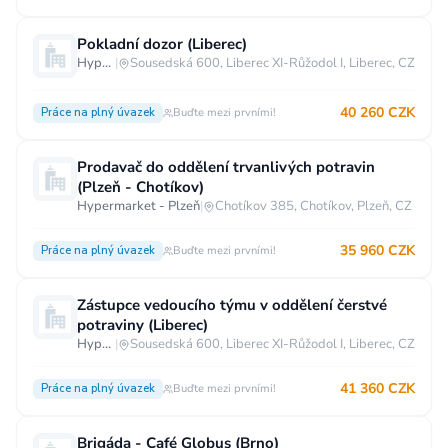
Pokladní dozor (Liberec)
Hypermarket - Liberec
|
Sousedská 600, Liberec XI-Růžodol I, Liberec, CZ
40 260 CZK
Práce na plný úvazek
Buďte mezi prvními!
Prodavač do oddělení trvanlivých potravin
(Plzeň - Chotíkov)
Hypermarket - Plzeň
|
Chotíkov 385, Chotíkov, Plzeň, CZ
35 960 CZK
Práce na plný úvazek
Buďte mezi prvními!
Zástupce vedoucího týmu v oddělení čerstvé
potraviny (Liberec)
Hypermarket - Liberec
|
Sousedská 600, Liberec XI-Růžodol I, Liberec, CZ
41 360 CZK
Práce na plný úvazek
Buďte mezi prvními!
Brigáda - Café Globus (Brno)