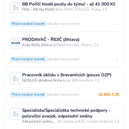
BB Poříčí hledá posily do týmu! - až 41 000 Kč
Vzdělání
FRA - BB Na Poříčí
|
Na Poříčí 1052/42, Praha, CZ
Vzdělání není podstatné
Základní
Práce na plný úvazek
Buďte mezi prvními!
Odborné vyučení bez maturity
Středoškolské nebo odborné vyučení s maturitou
PRODAVAČ - ŘIDIČ (Jihlava)
Auto Kelly Jihlava
|
Pelhřimovská, Jihlava, CZ
Vyšší odborné
Bakalářské
Vysokoškolské / universitní
Práce na plný úvazek
Buďte mezi prvními!
MBA, MBT, postgraduální studium
Pracovník úklidu v Bravanticích (pouze OZP)
GEISLER úklidová firma s.r.o.
|
Bravantice, CZ
16 800 CZK
Práce na plný úvazek
Buďte mezi prvními!
Specialista/Specialistka technické podpory -
poloviční úvazek, odpolední směny
Zákaznické centrum T-Mobile
|
Collinova/420, Hradec Králové, CZ