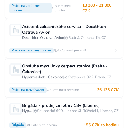
18 200 - 21 000
Práce na zkrácený
Buďte mezi
úvazek
prvními!
CZK
Asistent zákaznického servisu - Decathlon
Ostrava Avion
Decathlon Ostrava Avion
|
Rudná, Ostrava-jih, CZ
Práce na zkrácený úvazek
Buďte mezi prvními!
Obsluha mycí linky čerpací stanice (Praha -
Čakovice)
Hypermarket - Čakovice
|
Kostelecká 822, Praha, CZ
36 135 CZK
Práce na plný úvazek
Buďte mezi prvními!
Brigáda - prodej zmrzliny 18+ (Liberec)
Hypermarket - Liberec
|
Sousedská 600, Liberec XI-Růžodol I, Liberec, CZ
155 CZK za hodinu
Brigáda
Buďte mezi prvními!