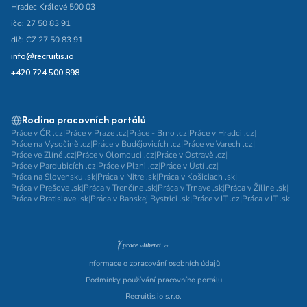
Hradec Králové 500 03
ičo: 27 50 83 91
dič: CZ 27 50 83 91
info@recruitis.io
+420 724 500 898
Rodina pracovních portálů
Práce v ČR .cz
|
Práce v Praze .cz
|
Práce - Brno .cz
|
Práce v Hradci .cz
|
Práce na Vysočině .cz
|
Práce v Budějovicích .cz
|
Práce ve Varech .cz
|
Práce ve Zlíně .cz
|
Práce v Olomouci .cz
|
Práce v Ostravě .cz
|
Práce v Pardubicích .cz
|
Práce v Plzni .cz
|
Práce v Ústí .cz
|
Práca na Slovensku .sk
|
Práca v Nitre .sk
|
Práca v Košiciach .sk
|
Práca v Prešove .sk
|
Práca v Trenčíne .sk
|
Práca v Trnave .sk
|
Práca v Žiline .sk
|
Práca v Bratislave .sk
|
Práca v Banskej Bystrici .sk
|
Práce v IT .cz
|
Práca v IT .sk
Informace o zpracování osobních údajů
Podmínky používání pracovního portálu
Recruitis.io s.r.o.