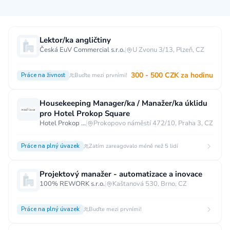
Měsíční plat
Lektor/ka angličtiny
Česká EuV Commercial s.r.o.
|
U Zvonu 3/13, Plzeň, CZ
neuvedeno
0 až 30 000 CZK
30 000 CZK a více
300 - 500 CZK za hodinu
Práce na živnost
Buďte mezi prvními!
40 000 CZK a více
60 000 CZK a více
80 000 CZK a více
Housekeeping Manager/ka / Manažer/ka úklidu
pro Hotel Prokop Square
Ostatní mzdy
Hotel Prokop Square****
|
Prokopovo náměstí 472/10, Praha 3, CZ
za hodinu
za manday
za rok
Práce na plný úvazek
Zatím zareagovalo méně než 5 lidí
Typ úvazku
Projektový manažer - automatizace a inovace
Práce na plný úvazek
Práce na zkrácený úvazek
100% REWORK s.r.o.
|
Kaštanová 530, Brno, CZ
Práce na živnost
Práce přes internet
Práce doma
Práce na plný úvazek
Buďte mezi prvními!
Krátkodobá práce
Brigáda
Stáž / Trainee