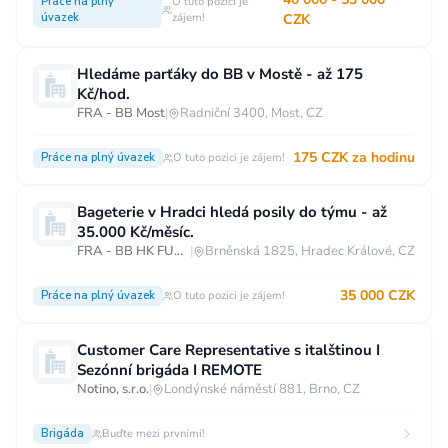
Práce na plný
O tuto pozici je
úvazek
zájem!
CZK
Hledáme parťáky do BB v Mostě - až 175
Kč/hod.
FRA - BB Most
|
Radniční 3400, Most, CZ
175 CZK za hodinu
Práce na plný úvazek
O tuto pozici je zájem!
Bageterie v Hradci hledá posily do týmu - až
35.000 Kč/měsíc.
FRA - BB HK FUTURUM
|
Brněnská 1825, Hradec Králové, CZ
35 000 CZK
Práce na plný úvazek
O tuto pozici je zájem!
Customer Care Representative s italštinou I
Sezónní brigáda I REMOTE
Notino, s.r.o.
|
Londýnské náměstí 881, Brno, CZ
Brigáda
Buďte mezi prvními!