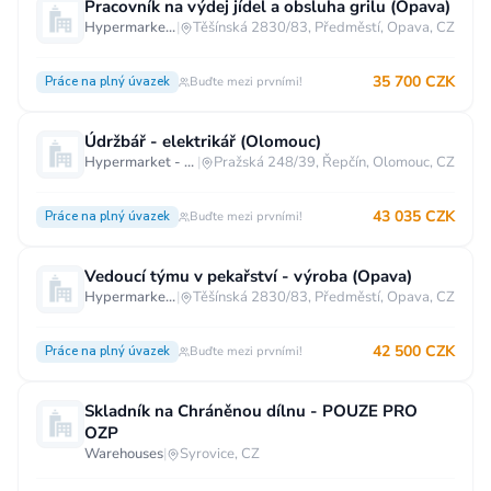
Pracovník na výdej jídel a obsluha grilu (Opava)
Hypermarket - Opava
|
Těšínská 2830/83, Předměstí, Opava, CZ
35 700 CZK
Práce na plný úvazek
Buďte mezi prvními!
Údržbář - elektrikář (Olomouc)
Hypermarket - Olomouc
|
Pražská 248/39, Řepčín, Olomouc, CZ
43 035 CZK
Práce na plný úvazek
Buďte mezi prvními!
Vedoucí týmu v pekařství - výroba (Opava)
Hypermarket - Opava
|
Těšínská 2830/83, Předměstí, Opava, CZ
42 500 CZK
Práce na plný úvazek
Buďte mezi prvními!
Skladník na Chráněnou dílnu - POUZE PRO
OZP
Warehouses
|
Syrovice, CZ