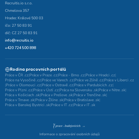
Recruitis.io s.r.o.
Chmelova 357
Hradec Králové 500 03
ičo: 27 50 83 91
dič: CZ 27 50 83 91
info@recruitis.io
+420 724 500 898
Rodina pracovních portálů
Práce v ČR .cz
|
Práce v Praze .cz
|
Práce - Brno .cz
|
Práce v Hradci .cz
|
Práce na Vysočině .cz
|
Práce ve Varech .cz
|
Práce ve Zlíně .cz
|
Práce v Liberci .cz
|
Práce v Olomouci .cz
|
Práce v Ostravě .cz
|
Práce v Pardubicích .cz
|
Práce v Plzni .cz
|
Práce v Ústí .cz
|
Práca na Slovensku .sk
|
Práca v Nitre .sk
|
Práca v Košiciach .sk
|
Práca v Prešove .sk
|
Práca v Trenčíne .sk
|
Práca v Trnave .sk
|
Práca v Žiline .sk
|
Práca v Bratislave .sk
|
Práca v Banskej Bystrici .sk
|
Práce v IT .cz
|
Práca v IT .sk
Informace o zpracování osobních údajů