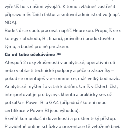
vyřešíš ho s našimi vývojáři. K tomu zvládneš zastřešit
přípravu měsíčních faktur a smluvní administrativu (např.
NDA).
Budeš úzce spolupracovat napříč Heurekou. Propojíš se s
kolegy z obchodu, BI, financí, právního i produktového
týmu, a budeš pro ně partákem.
Co od tebe očekáváme 🔦
Alespoň 2 roky zkušeností v analytické, operativní roli
nebo v oblasti technické podpory a péče o zákazníky –
pokud se orientuješ v e-commerce, máš velký bod navíc.
Analytické myšlení a vztah k datům. Umíš v číslech číst,
interpretovat je pro byznys klienta a prakticky ses už
potkal/a s Power BI a GA4 (případná školení nebo
certifikace v Power BI jsou výhodou).
Skvělé komunikační dovednosti a proklientský přístup.
Pravidelné online schůzky a prezentace tě vyloženě baví.