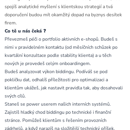
spojíš analytické myšlení s klientskou strategií a tvá
doporučení budou mít okamžitý dopad na byznys desítek
firem.
Co tě u nás čeká ❓
Převezmeš péči o portfolio aktivních e-shopů. Budeš s
nimi v pravidelném kontaktu (od měsíčních schůzek po
kvartální konzultace podle stability klienta) a u těch
nových je provedeš celým onboardingem.
Budeš analyzovat výkon biddingu. Podíváš se pod
pokličku dat, odhalíš příležitosti pro optimalizaci a
klientům ukážeš, jak nastavit pravidla tak, aby dosahovali
svých cílů.
Staneš se power userem našich interních systémů.
Zajistíš hladký chod biddingu po technické i finanční
stránce. Pomůžeš klientům s řešením provozních
zádrhelů, a když narazíš na složitější technický oříšek,