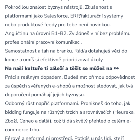
Pokročilou znalost byznys nástrojů. Zkušenost s
platformami jako Salesforce, ERP/fakturační systémy
nebo produktové feedy pro tebe není novinkou.
Angličtinu na úrovni B1-B2. Zvládneš v ní bez problému
profesionální pracovní komunikaci.
Samostatnost a tah na branku. Rád/a dotahuješ věci do
konce a umíš si efektivně prioritizovat úkoly.
Na naší kultuře ti záleží a těšit se můžeš na 👀
Práci s reálným dopadem. Budeš mít přímou odpovědnost
za úspěch svěřených e-shopů a možnost sledovat, jak tvá
doporučení pomáhají jejich byznysu.
Odborný růst napříč platformami. Pronikneš do toho, jak
bidding funguje na různých trzích a srovnávačích (Heureka,
Zboží, Ceneo a další), což ti dá skvělý přehled o celém e-
commerce trhu.
Férové a neformální prostředí. Potkáš u nás lidi, kteří