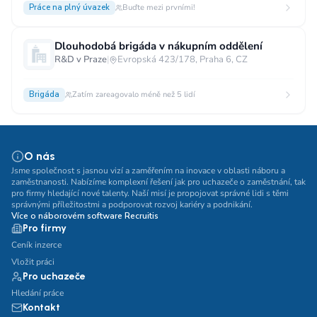
Práce na plný úvazek
Buďte mezi prvními!
Dlouhodobá brigáda v nákupním oddělení
R&D v Praze
|
Evropská 423/178, Praha 6, CZ
Brigáda
Zatím zareagovalo méně než 5 lidí
O nás
Jsme společnost s jasnou vizí a zaměřením na inovace v oblasti náboru a
zaměstnanosti. Nabízíme komplexní řešení jak pro uchazeče o zaměstnání, tak
pro firmy hledající nové talenty. Naší misí je propojovat správné lidi s těmi
správnými příležitostmi a podporovat rozvoj kariéry a podnikání.
Více o náborovém software Recruitis
Pro firmy
Ceník inzerce
Vložit práci
Pro uchazeče
Hledání práce
Kontakt